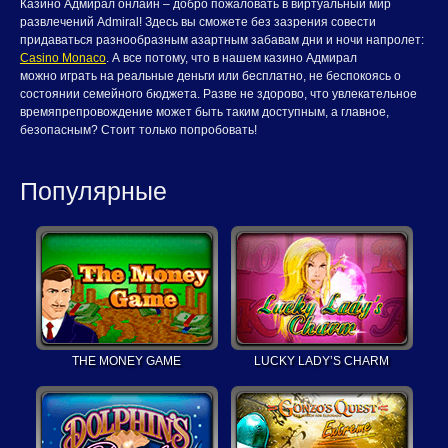
Казино Адмирал онлайн – добро пожаловать в виртуальный мир
развлечений Admiral! Здесь вы сможете без зазрения совести
придаваться разнообразным азартным забавам дни и ночи напролет:
Casino Monaco
. А все потому, что в нашем казино Адмирал
можно играть на реальные деньги или бесплатно, не беспокоясь о
состоянии семейного бюджета. Разве не здорово, что увлекательное
времяпрепровождение может быть таким доступным, а главное,
безопасным? Стоит только попробовать!
Популярные
БЕСПЛАТНО
БЕСП
THE MONEY GAME
LUCKY LADY’S CHARM
БЕСПЛАТНО
БЕСП