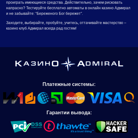
проиграть имеющиеся средства. Действительно, зачем рисковать
напрасно? Тестируйте бесплатно автоматы в онлайн казино Адмирал
и не забывайте: “Береженого Бог бережет”.
Заходите, выбирайте, пробуйте, учитесь, оттачивайте мастерство –
казино клуб Адмирал всегда рад гостям!
Платежные системы:
Гарантии вывода: